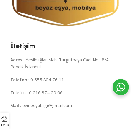
İletişim
Adres
: Yeşilbağlar Mah. Turgutpaşa Cad. No : 8/A
Pendik İstanbul
Telefon
: 0 555 804 76 11
Telefon : 0 216 374 20 66
Mail
: evinesyabilgi@gmail.com
 Ev Eşyaları
minder
minderci
balkon minderi
bahçe minderi
şezlong