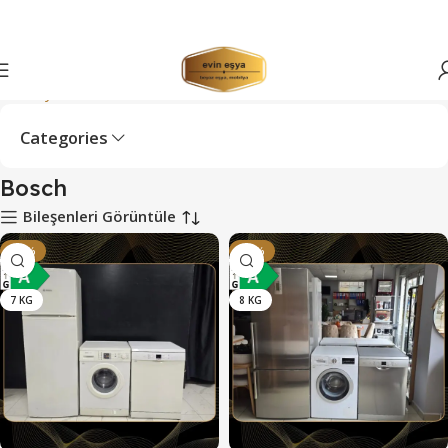
Ana Sayfa
Bosch
Categories
Bosch
Bileşenleri Görüntüle
-16%
-16%
7 KG
8 KG