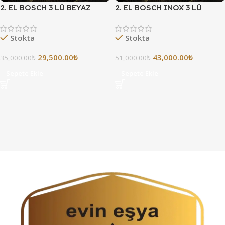
2. EL BOSCH 3 LÜ BEYAZ
2. EL BOSCH INOX 3 LÜ
EŞYA SETİ VADE FARKSIZ 3
BEYAZ EŞYA SETİ
TAKSİT
Stokta
Stokta
29,500.00
₺
43,000.00
₺
35,000.00
₺
51,000.00
₺
Sepete Ekle
Sepete Ekle