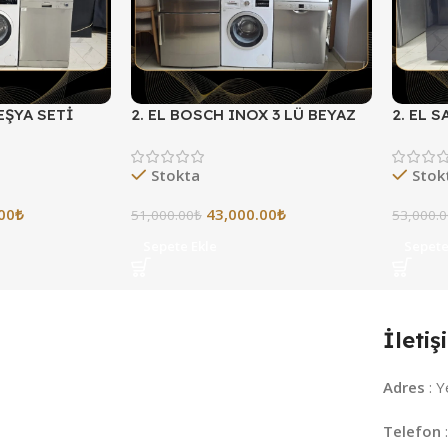
 EŞYA SETİ
2. EL BOSCH INOX 3 LÜ BEYAZ
2. EL 
 TAKSİT
EŞYA SETİ
VADE F
Stokta
Stok
00
₺
43,000.00
₺
51,000.00
₺
53,000.
Sepete Ekle
Sepete
İletiş
Adres
: Y
Telefon