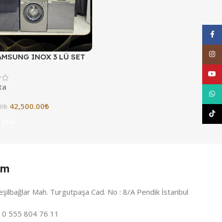
Face
Inst
SAMSUNG INOX 3 LÜ SET
ARKSIZ 3 TAKSİT
YouT
ta
What
42,500.00
₺
00
₺
TikT
 Ekle
im
eşilbağlar Mah. Turgutpaşa Cad. No : 8/A Pendik İstanbul
: 0 555 804 76 11