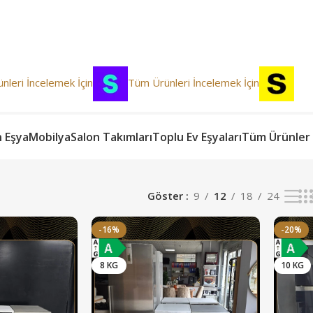
nleri İncelemek İçin
Tüm Ürünleri İncelemek İçin
or
n Eşya
Mobilya
Salon Takımları
Toplu Ev Eşyaları
Tüm Ürünler
Göster
9
12
18
24
-16%
-20%
8 KG
10 KG