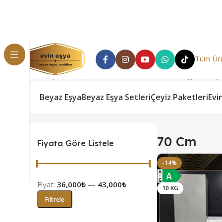
Tüm Ürü
Ana Sayfa
Genişlik ürün
70 Cm
3 sonucun tümü gösteriliy
Beyaz Eşya
Beyaz Eşya Setleri
Çeyiz Paketleri
Evi
70 Cm
Fiyata Göre Listele
-14%
Fiyat:
36,000₺
—
43,000₺
10 KG
Filtrele