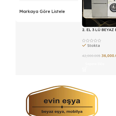
Markaya Göre Listele
2. EL 3 LÜ BEYAZ
VADE FARKSIZ 3
Stokta
36,000.
42,000.00
₺
Sepete Ekle