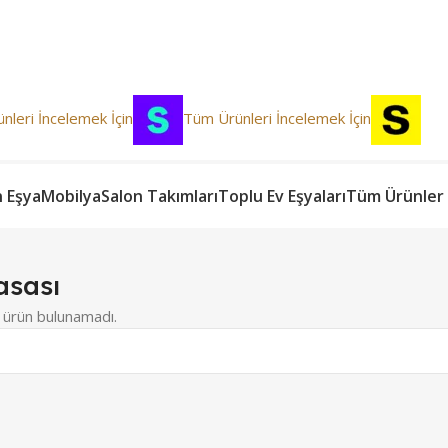
nleri İncelemek İçin
Tüm Ürünleri İncelemek İçin
n Eşya
Mobilya
Salon Takımları
Toplu Ev Eşyaları
Tüm Ürünler
asası
 ürün bulunamadı.