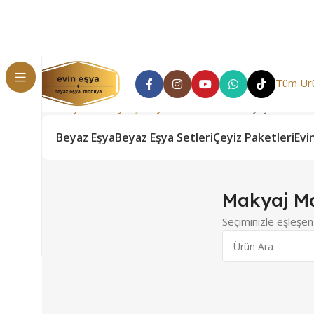
Tüm Ürü
Ana Sayfa
Mobilya
Şifonyer & Komodin
Makyaj Masası
Beyaz Eşya
Beyaz Eşya Setleri
Çeyiz Paketleri
Evi
Makyaj M
Seçiminizle eşleşen