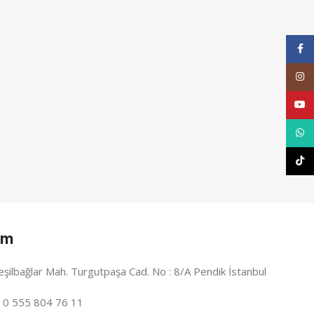
Face
Inst
YouT
What
TikT
im
eşilbağlar Mah. Turgutpaşa Cad. No : 8/A Pendik İstanbul
: 0 555 804 76 11