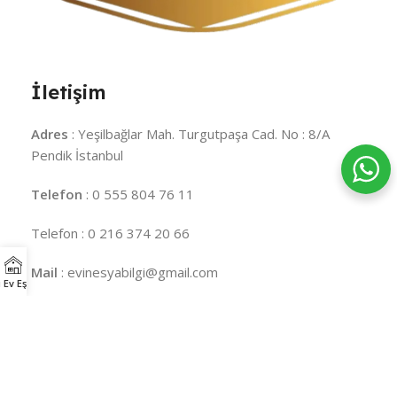
İletişim
Adres
: Yeşilbağlar Mah. Turgutpaşa Cad. No : 8/A
Pendik İstanbul
Telefon
: 0 555 804 76 11
Telefon : 0 216 374 20 66
Mail
: evinesyabilgi@gmail.com
 Ev Eşyaları
minder
minderci
balkon minderi
bahçe minderi
şezlong
minderi
mobilya minderi
sünger
süngerci
sünger satın al
sünger fiyatları
28 DNS sünger
22 DNS sünger