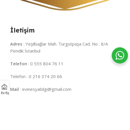
İletişim
Adres
: Yeşilbağlar Mah. Turgutpaşa Cad. No : 8/A
Pendik İstanbul
Telefon
: 0 555 804 76 11
Telefon : 0 216 374 20 66
Mail
: evinesyabilgi@gmail.com
 Ev Eşyaları
minder
minderci
balkon minderi
bahçe minderi
şezlong
minderi
mobilya minderi
sünger
süngerci
sünger satın al
sünger fiyatları
28 DNS sünger
22 DNS sünger